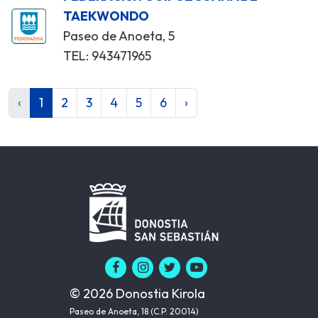
TAEKWONDO
Paseo de Anoeta, 5
TEL: 943471965
‹
1
2
3
4
5
6
›
© 2026 Donostia Kirola
Paseo de Anoeta, 18 (C.P. 20014)