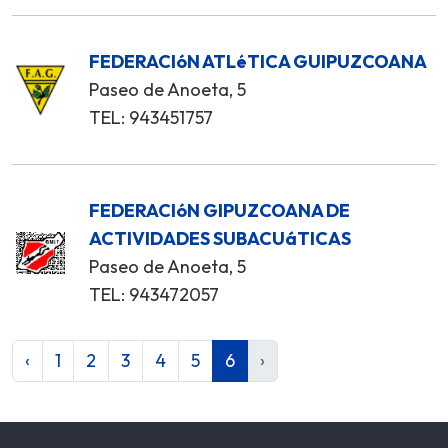
FEDERACIóN ATLéTICA GUIPUZCOANA
Paseo de Anoeta, 5
TEL: 943451757
FEDERACIóN GIPUZCOANA DE
ACTIVIDADES SUBACUáTICAS
Paseo de Anoeta, 5
TEL: 943472057
‹
1
2
3
4
5
6
›