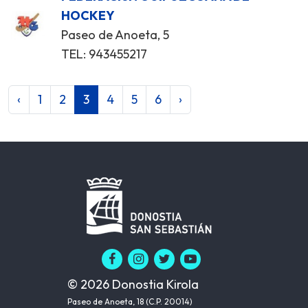
HOCKEY
Paseo de Anoeta, 5
TEL: 943455217
‹
1
2
3
4
5
6
›
© 2026 Donostia Kirola
Paseo de Anoeta, 18 (C.P. 20014)