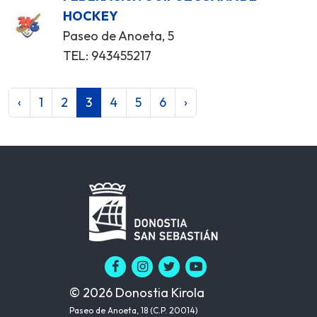
HOCKEY
Paseo de Anoeta, 5
TEL: 943455217
‹
1
2
3
4
5
6
›
© 2026 Donostia Kirola
Paseo de Anoeta, 18 (C.P. 20014)