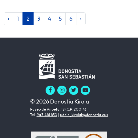
‹
1
2
3
4
5
6
›
© 2026 Donostia Kirola
Paseo de Anoeta, 18 (C.P. 20014)
Tel:
943 481 850
|
udala_kirolak@donostia.eus