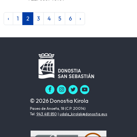
‹
1
2
3
4
5
6
›
© 2026 Donostia Kirola
Paseo de Anoeta, 18 (C.P. 20014)
Tel:
943 481 850
|
udala_kirolak@donostia.eus