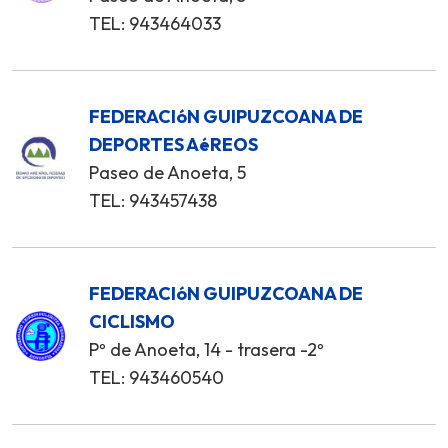
TEL: 943464033
FEDERACIóN GUIPUZCOANA DE
DEPORTES AéREOS
Paseo de Anoeta, 5
TEL: 943457438
FEDERACIóN GUIPUZCOANA DE
CICLISMO
Pº de Anoeta, 14 - trasera -2º
TEL: 943460540