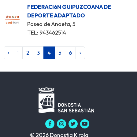
FEDERACIóN GUIPUZCOANA DE
DEPORTE ADAPTADO
Paseo de Anoeta, 5
TEL: 943462514
‹
1
2
3
4
5
6
›
© 2026 Donostia Kirola