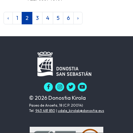
‹
1
2
3
4
5
6
›
© 2026 Donostia Kirola
Paseo de Anoeta, 18 (C.P. 20014)
Tel:
943 481 850
|
udala_kirolak@donostia.eus