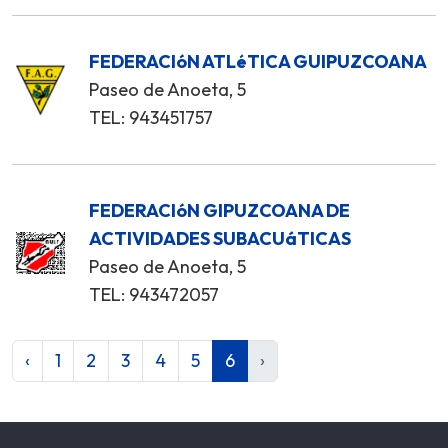
FEDERACIóN ATLéTICA GUIPUZCOANA
Paseo de Anoeta, 5
TEL: 943451757
FEDERACIóN GIPUZCOANA DE
ACTIVIDADES SUBACUáTICAS
Paseo de Anoeta, 5
TEL: 943472057
‹
1
2
3
4
5
6
›