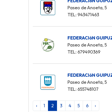
FEDERACIóN GUIPU
Paseo de Anoeta, 5
TEL: 943471463
FEDERACIóN GUIPU
Paseo de Anoeta, 5
TEL: 679490369
FEDERACIóN GUIPU
Paseo de Anoeta, 5
TEL: 655748107
‹
1
2
3
4
5
6
›