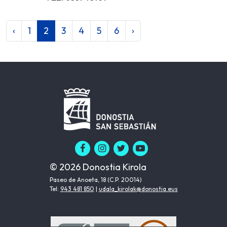
‹
1
2
3
4
5
6
›
© 2026 Donostia Kirola
Paseo de Anoeta, 18 (C.P. 20014)
Tel:
943 481 850
|
udala_kirolak@donostia.eus