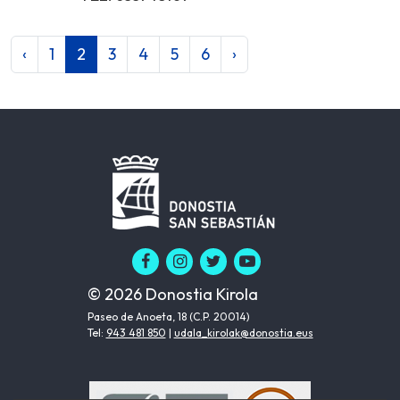
‹
1
2
3
4
5
6
›
© 2026 Donostia Kirola
Paseo de Anoeta, 18 (C.P. 20014)
Tel:
943 481 850
|
udala_kirolak@donostia.eus