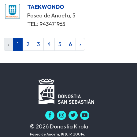
TAEKWONDO
Paseo de Anoeta, 5
TEL: 943471965
‹
1
2
3
4
5
6
›
© 2026 Donostia Kirola
Paseo de Anoeta, 18 (C.P. 20014)