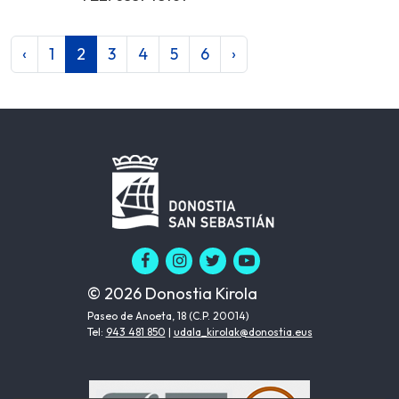
‹
1
2
3
4
5
6
›
© 2026 Donostia Kirola
Paseo de Anoeta, 18 (C.P. 20014)
Tel:
943 481 850
|
udala_kirolak@donostia.eus