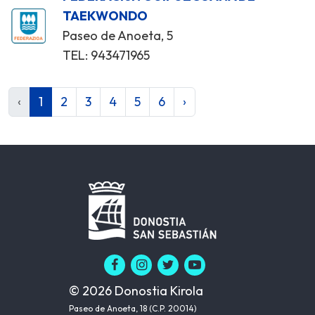
TAEKWONDO
Paseo de Anoeta, 5
TEL: 943471965
‹
1
2
3
4
5
6
›
© 2026 Donostia Kirola
Paseo de Anoeta, 18 (C.P. 20014)