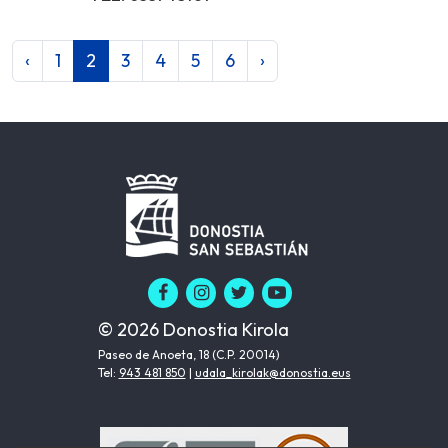
‹
1
2
3
4
5
6
›
© 2026 Donostia Kirola
Paseo de Anoeta, 18 (C.P. 20014)
Tel:
943 481 850
|
udala_kirolak@donostia.eus