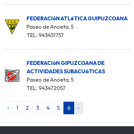
FEDERACIóN ATLéTICA GUIPUZCOANA
Paseo de Anoeta, 5
TEL: 943451757
FEDERACIóN GIPUZCOANA DE
ACTIVIDADES SUBACUáTICAS
Paseo de Anoeta, 5
TEL: 943472057
‹
1
2
3
4
5
6
›