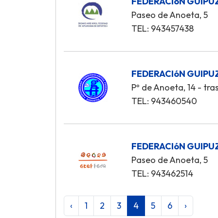
FEDERACIóN GUIPU
Paseo de Anoeta, 5
TEL: 943457438
FEDERACIóN GUIPU
Pº de Anoeta, 14 - tra
TEL: 943460540
FEDERACIóN GUIP
Paseo de Anoeta, 5
TEL: 943462514
‹
1
2
3
4
5
6
›