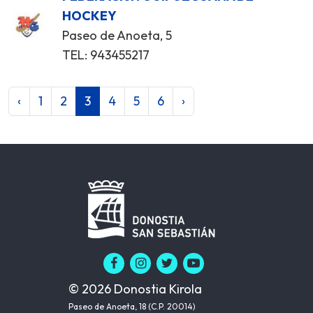
HOCKEY
Paseo de Anoeta, 5
TEL: 943455217
‹
1
2
3
4
5
6
›
© 2026 Donostia Kirola
Paseo de Anoeta, 18 (C.P. 20014)