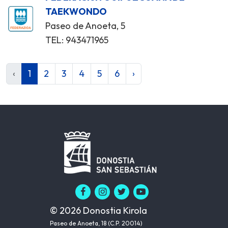
TAEKWONDO
Paseo de Anoeta, 5
TEL: 943471965
‹
1
2
3
4
5
6
›
© 2026 Donostia Kirola
Paseo de Anoeta, 18 (C.P. 20014)