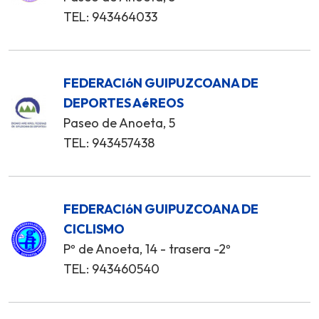
TEL: 943464033
FEDERACIóN GUIPUZCOANA DE
DEPORTES AéREOS
Paseo de Anoeta, 5
TEL: 943457438
FEDERACIóN GUIPUZCOANA DE
CICLISMO
Pº de Anoeta, 14 - trasera -2º
TEL: 943460540