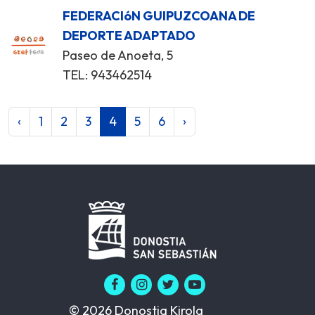
FEDERACIóN GUIPUZCOANA DE
DEPORTE ADAPTADO
Paseo de Anoeta, 5
TEL: 943462514
‹
1
2
3
4
5
6
›
© 2026 Donostia Kirola