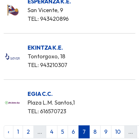
ESPERANZA K.E.
San Vicente, 9
TEL: 943420896
EKINTZA K.E.
Tontorgoxo, 18
TEL: 943210307
EGIA C.C.
Plaza L.M. Santos,1
TEL: 616570723
‹
1
2
...
4
5
6
7
8
9
10
...