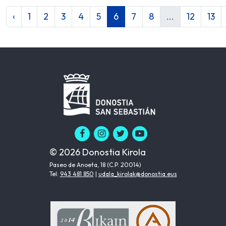
‹
1
2
3
4
5
6
7
8
...
12
13
© 2026 Donostia Kirola
Paseo de Anoeta, 18 (C.P. 20014)
Tel:
943 481 850
|
udala_kirolak@donostia.eus