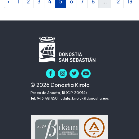
‹
1
2
3
4
5
6
7
8
...
12
13
© 2026 Donostia Kirola
Paseo de Anoeta, 18 (C.P. 20014)
Tel:
943 481 850
|
udala_kirolak@donostia.eus