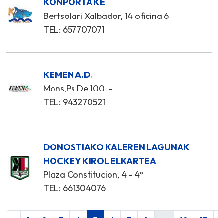
KONPORTA KE
Bertsolari Xalbador, 14 oficina 6
TEL: 657707071
KEMEN A.D.
Mons,Ps De 100. -
TEL: 943270521
DONOSTIAKO KALEREN LAGUNAK
HOCKEY KIROL ELKARTEA
Plaza Constitucion, 4.- 4º
TEL: 661304076