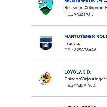
MONTAñEROS DEL A
Bertsolari Xalbador, 1
TEL: 943317017
MARTUTENE KIROL
Tranvia, 1
TEL: 629428446
LOYOLA C.D.
CalzadaVieja Ategorr
TEL: 943291462