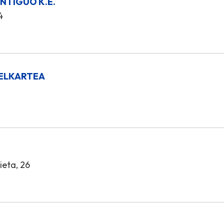
NTIGUO K.E.
4
 ELKARTEA
ieta, 26