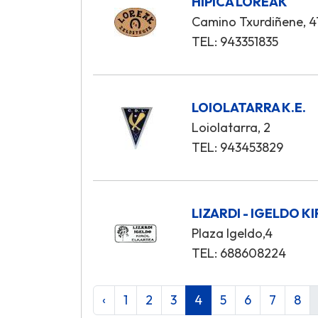
HíPICA LOREAK
Camino Txurdiñene, 4
TEL: 943351835
LOIOLATARRA K.E.
Loiolatarra, 2
TEL: 943453829
LIZARDI - IGELDO 
Plaza Igeldo,4
TEL: 688608224
‹
1
2
3
4
5
6
7
8