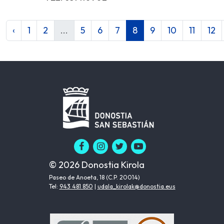
‹
1
2
...
5
6
7
8
9
10
11
12
© 2026 Donostia Kirola
Paseo de Anoeta, 18 (C.P. 20014)
Tel:
943 481 850
|
udala_kirolak@donostia.eus