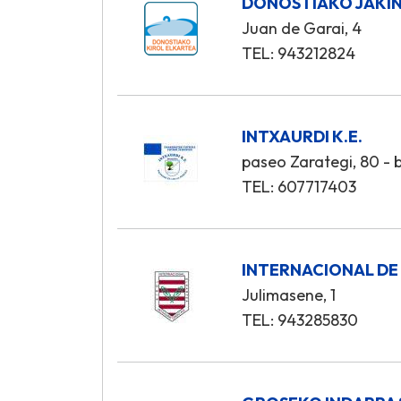
DONOSTIAKO JAKIN
Juan de Garai, 4
TEL: 943212824
INTXAURDI K.E.
paseo Zarategi, 80 - 
TEL: 607717403
INTERNACIONAL DE
Julimasene, 1
TEL: 943285830