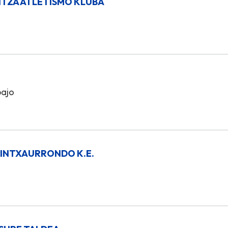
TZA ATLETISMO KLUBA
bajo
 INTXAURRONDO K.E.