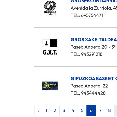
GROSEKO INDARRA 
Avenida la Zurriola, 4
TEL: 695754471
GROS XAKE TALDE
Paseo Anoeta,20 - 3º
TEL: 943291218
GIPUZKOA BASKET 
Paseo Anoeta, 22
TEL: 943444428
‹
1
2
3
4
5
6
7
8