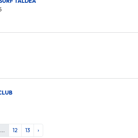
SURF TALDEA
5
A
CLUB
...
12
13
›