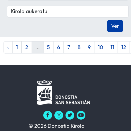
‹
1
2
...
5
6
7
8
9
10
11
12
© 2026 Donostia Kirola