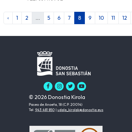
‹
1
2
...
5
6
7
8
9
10
11
12
© 2026 Donostia Kirola
Paseo de Anoeta, 18 (C.P. 20014)
Tel:
943 481 850
|
udala_kirolak@donostia.eus