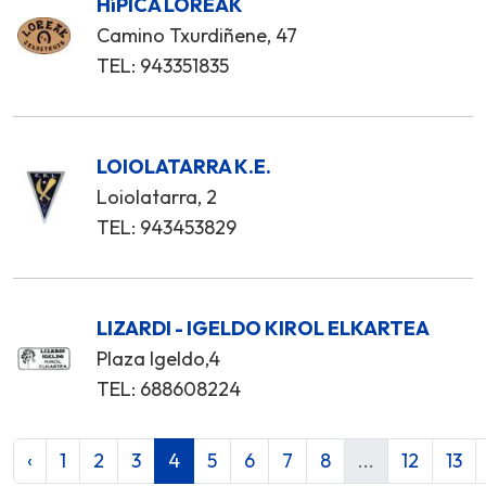
HíPICA LOREAK
Camino Txurdiñene, 47
TEL: 943351835
LOIOLATARRA K.E.
Loiolatarra, 2
TEL: 943453829
LIZARDI - IGELDO KIROL ELKARTEA
Plaza Igeldo,4
TEL: 688608224
‹
1
2
3
4
5
6
7
8
...
12
13