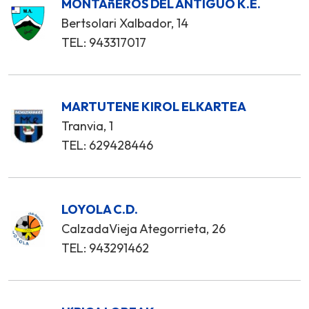
MONTAñEROS DEL ANTIGUO K.E.
Bertsolari Xalbador, 14
TEL: 943317017
MARTUTENE KIROL ELKARTEA
Tranvia, 1
TEL: 629428446
LOYOLA C.D.
CalzadaVieja Ategorrieta, 26
TEL: 943291462