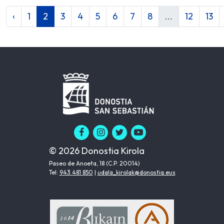
‹
1
2
3
4
5
6
7
8
...
12
13
© 2026 Donostia Kirola
Paseo de Anoeta, 18 (C.P. 20014)
Tel:
943 481 850
|
udala_kirolak@donostia.eus