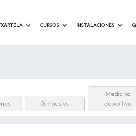
TXARTELA
CURSOS
INSTALACIONES
Q
Medicina
ones
Gimnasios
deportiva