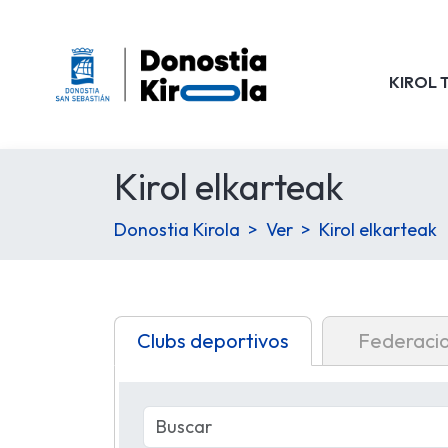
KIROL 
Kirol elkarteak
Donostia Kirola
Ver
Kirol elkarteak
Clubs deportivos
Federaci