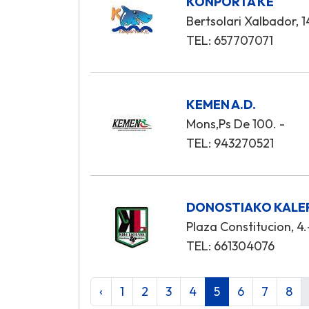
KONPORTA KE
Bertsolari Xalbador, 1
TEL: 657707071
KEMEN A.D.
Mons,Ps De 100. -
TEL: 943270521
DONOSTIAKO KALE
Plaza Constitucion, 4.
TEL: 661304076
‹
1
2
3
4
5
6
7
8