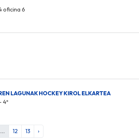
4 oficina 6
REN LAGUNAK HOCKEY KIROL ELKARTEA
- 4º
...
12
13
›