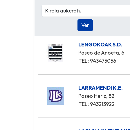
LENGOKOAK S.D.
Paseo de Anoeta, 6
TEL: 943475056
LARRAMENDI K.E.
Paseo Heriz, 82
TEL: 943213922