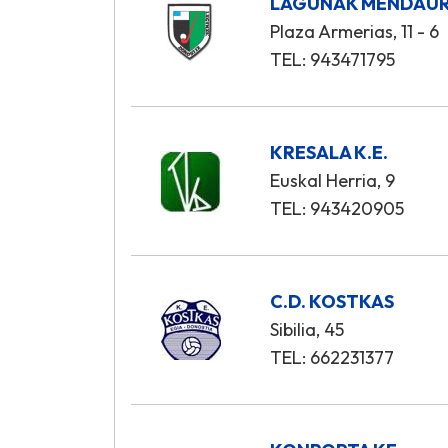
LAGUNAK MENDAUR 
Plaza Armerias, 11 - 6
TEL: 943471795
KRESALA K.E.
Euskal Herria, 9
TEL: 943420905
C.D. KOSTKAS
Sibilia, 45
TEL: 662231377