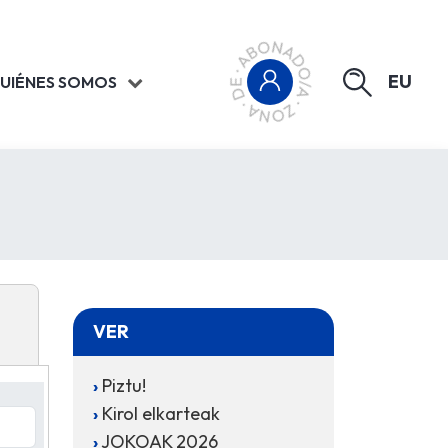
EU
UIÉNES SOMOS
VER
Piztu!
Kirol elkarteak
JOKOAK 2026