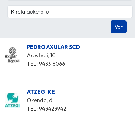
PEDRO AXULAR SCD
Arostegi, 10
TEL: 943316066
ATZEGI KE
Okendo, 6
TEL: 943423942