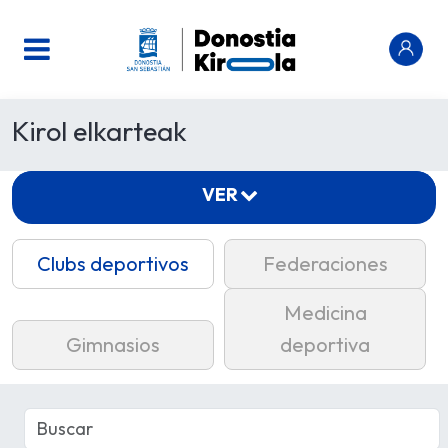
Kirol elkarteak
VER
Clubs deportivos
Federaciones
Medicina
Gimnasios
deportiva