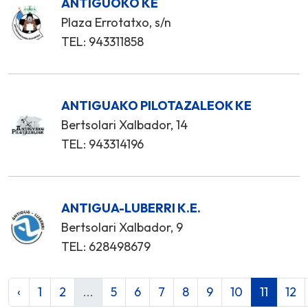
ANTIGUOKO KE
Plaza Errotatxo, s/n
TEL: 943311858
ANTIGUAKO PILOTAZALEOK KE
Bertsolari Xalbador, 14
TEL: 943314196
ANTIGUA-LUBERRI K.E.
Bertsolari Xalbador, 9
TEL: 628498679
‹
1
2
...
5
6
7
8
9
10
11
12