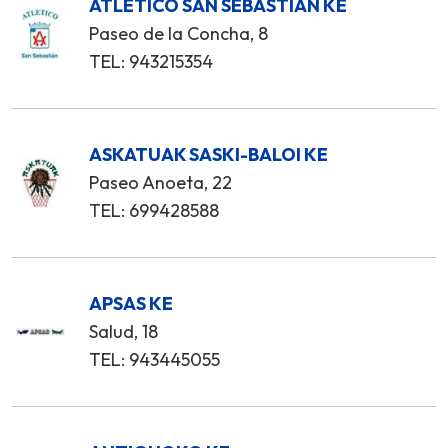
ATLETICO SAN SEBASTIAN KE
Paseo de la Concha, 8
TEL: 943215354
ASKATUAK SASKI-BALOI KE
Paseo Anoeta, 22
TEL: 699428588
APSAS KE
Salud, 18
TEL: 943445055