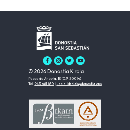
© 2026 Donostia Kirola
Paseo de Anoeta, 18 (C.P. 20014)
Tel:
943 481 850
|
udala_kirolak@donostia.eus