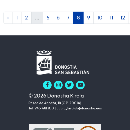
‹
1
2
...
5
6
7
8
9
10
11
12
© 2026 Donostia Kirola
Paseo de Anoeta, 18 (C.P. 20014)
Tel:
943 481 850
|
udala_kirolak@donostia.eus