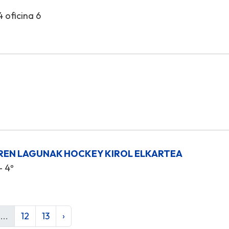
4 oficina 6
REN LAGUNAK HOCKEY KIROL ELKARTEA
- 4º
...
12
13
›