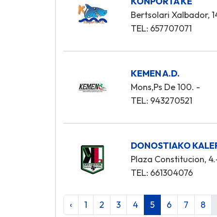
KONPORTA KE
Bertsolari Xalbador, 1
TEL: 657707071
KEMEN A.D.
Mons,Ps De 100. -
TEL: 943270521
DONOSTIAKO KALE
Plaza Constitucion, 4.
TEL: 661304076
‹
1
2
3
4
5
6
7
8