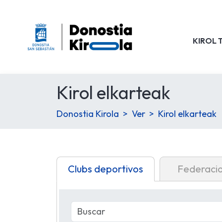
KIROL 
Kirol elkarteak
Donostia Kirola
Ver
Kirol elkarteak
Clubs deportivos
Federaci