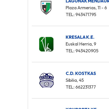
LAGUNAK MENDAUR 
Plaza Armerias, 11 - 6
TEL: 943471795
KRESALA K.E.
Euskal Herria, 9
TEL: 943420905
C.D. KOSTKAS
Sibilia, 45
TEL: 662231377