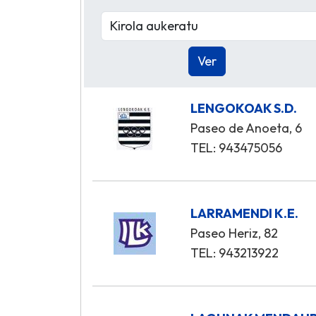
LENGOKOAK S.D.
Paseo de Anoeta, 6
TEL: 943475056
LARRAMENDI K.E.
Paseo Heriz, 82
TEL: 943213922