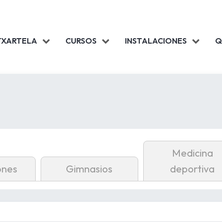
TXARTELA
CURSOS
INSTALACIONES
Q
Medicina
ones
Gimnasios
deportiva