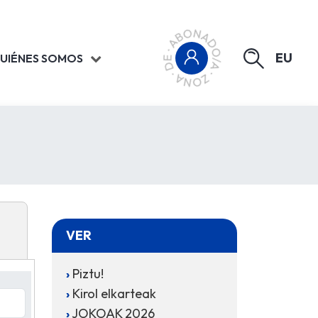
EU
UIÉNES SOMOS
VER
Piztu!
Kirol elkarteak
JOKOAK 2026