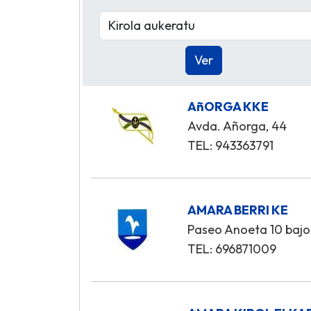
AñORGA KKE
Avda. Añorga, 44
TEL: 943363791
AMARA BERRI KE
Paseo Anoeta 10 bajo
TEL: 696871009