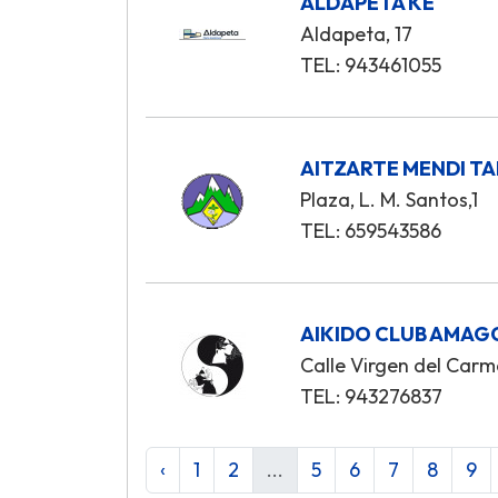
ALDAPETA KE
Aldapeta, 17
TEL: 943461055
AITZARTE MENDI T
Plaza, L. M. Santos,1
TEL: 659543586
AIKIDO CLUB AMAG
Calle Virgen del Carm
TEL: 943276837
‹
1
2
...
5
6
7
8
9