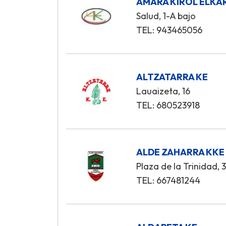
AMARA KIROL ELKA
Salud, 1-A bajo
TEL: 943465056
ALTZATARRA KE
Lauaizeta, 16
TEL: 680523918
ALDE ZAHARRA KKE
Plaza de la Trinidad, 
TEL: 667481244