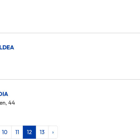
ALDEA
OIA
en, 44
10
11
12
13
›