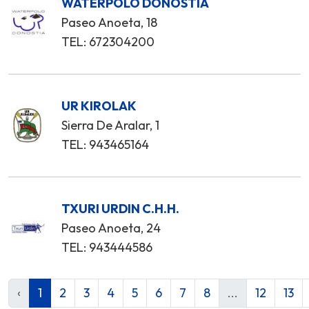
WATERPOLO DONOSTIA
Paseo Anoeta, 18
TEL: 672304200
UR KIROLAK
Sierra De Aralar, 1
TEL: 943465164
TXURI URDIN C.H.H.
Paseo Anoeta, 24
TEL: 943444586
‹
1
2
3
4
5
6
7
8
...
12
13