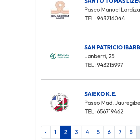
SANTO TOMAS LIZE
Paseo Manuel Lardizab
TEL: 943216044
SAN PATRICIO IBARB
Lanberri, 25
TEL: 943215997
SAIEKO K.E.
Paseo Mad. Jauregiber
TEL: 656719462
‹
1
2
3
4
5
6
7
8