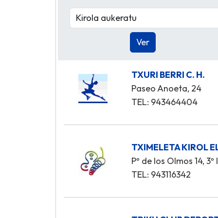
TXURI BERRI C. H.
Paseo Anoeta, 24
TEL: 943464404
TXIMELETA KIROL 
Pº de los Olmos 14, 3º 
TEL: 943116342