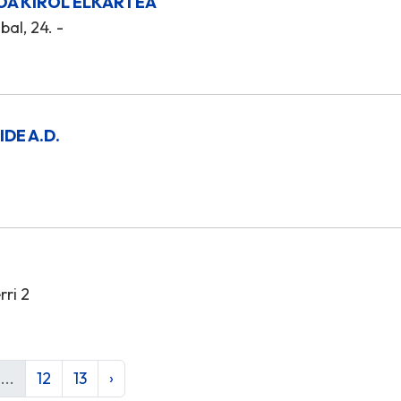
OA KIROL ELKARTEA
al, 24. -
IDE A.D.
ri 2
...
12
13
›