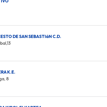
TIVO
STO DE SAN SEBASTIáN C.D.
bal,13
RA K.E.
ga, 8