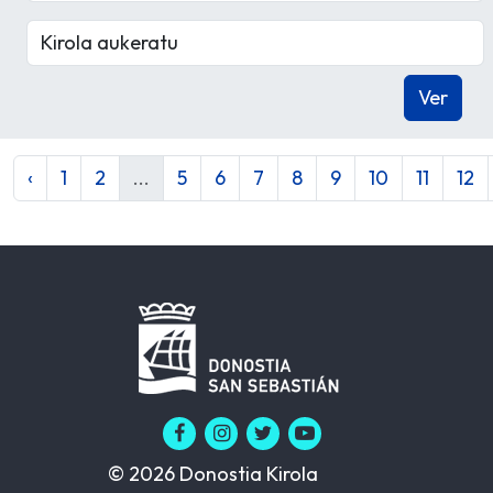
‹
1
2
...
5
6
7
8
9
10
11
12
© 2026 Donostia Kirola