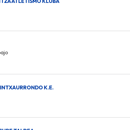
TZA ATLETISMO KLUBA
bajo
 INTXAURRONDO K.E.