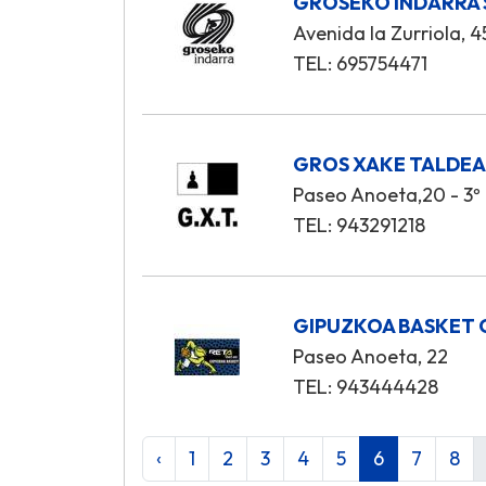
GROSEKO INDARRA 
Avenida la Zurriola, 4
TEL: 695754471
GROS XAKE TALDE
Paseo Anoeta,20 - 3º
TEL: 943291218
GIPUZKOA BASKET 
Paseo Anoeta, 22
TEL: 943444428
‹
1
2
3
4
5
6
7
8