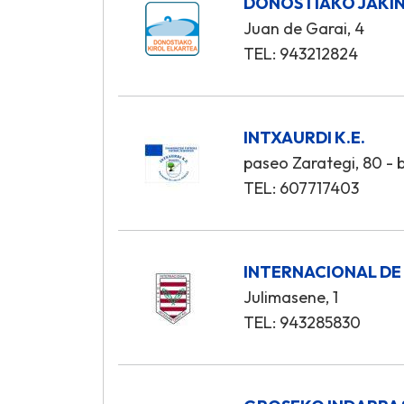
DONOSTIAKO JAKIN
Juan de Garai, 4
TEL: 943212824
INTXAURDI K.E.
paseo Zarategi, 80 - 
TEL: 607717403
INTERNACIONAL DE
Julimasene, 1
TEL: 943285830