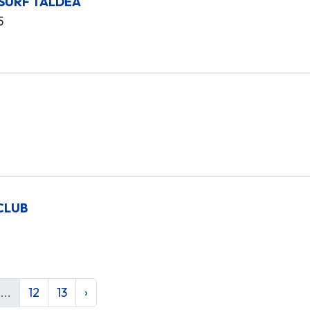
SURF TALDEA
5
A
CLUB
...
12
13
›