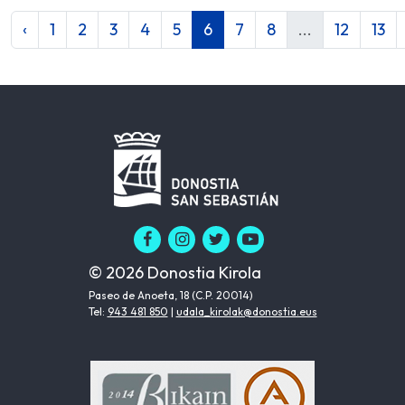
‹
1
2
3
4
5
6
7
8
...
12
13
© 2026 Donostia Kirola
Paseo de Anoeta, 18 (C.P. 20014)
Tel:
943 481 850
|
udala_kirolak@donostia.eus