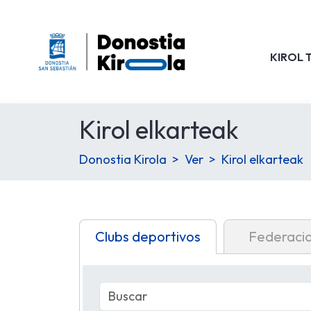
KIROL 
Kirol elkarteak
Donostia Kirola
Ver
Kirol elkarteak
Clubs deportivos
Federaci