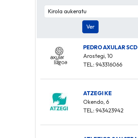
PEDRO AXULAR SCD
Arostegi, 10
TEL: 943316066
ATZEGI KE
Okendo, 6
TEL: 943423942