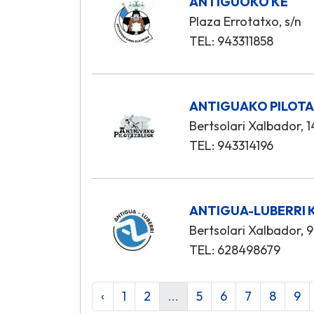
ANTIGUOKO KE
Plaza Errotatxo, s/n
TEL: 943311858
ANTIGUAKO PILOTA
Bertsolari Xalbador, 1
TEL: 943314196
ANTIGUA-LUBERRI K
Bertsolari Xalbador, 9
TEL: 628498679
‹
1
2
...
5
6
7
8
9