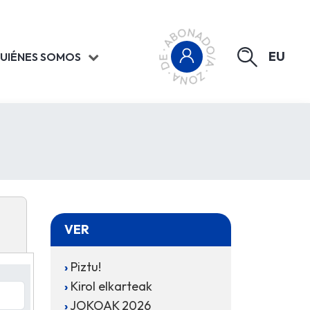
EU
UIÉNES SOMOS
VER
Piztu!
Kirol elkarteak
JOKOAK 2026