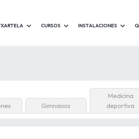
TXARTELA
CURSOS
INSTALACIONES
Q
Medicina
ones
Gimnasios
deportiva