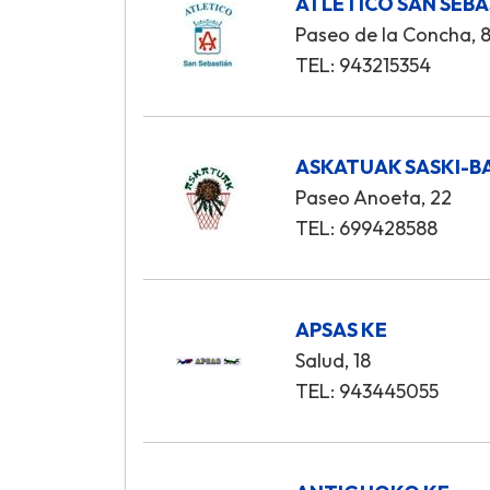
ATLETICO SAN SEBA
Paseo de la Concha, 
TEL: 943215354
ASKATUAK SASKI-BA
Paseo Anoeta, 22
TEL: 699428588
APSAS KE
Salud, 18
TEL: 943445055