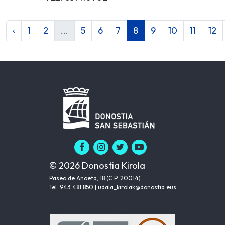
‹
1
2
...
5
6
7
8
9
10
11
12
© 2026 Donostia Kirola
Paseo de Anoeta, 18 (C.P. 20014)
Tel:
943 481 850
|
udala_kirolak@donostia.eus