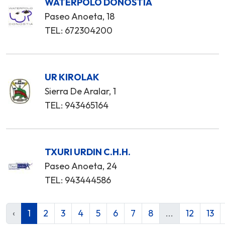
WATERPOLO DONOSTIA
Paseo Anoeta, 18
TEL: 672304200
UR KIROLAK
Sierra De Aralar, 1
TEL: 943465164
TXURI URDIN C.H.H.
Paseo Anoeta, 24
TEL: 943444586
‹
1
2
3
4
5
6
7
8
...
12
13