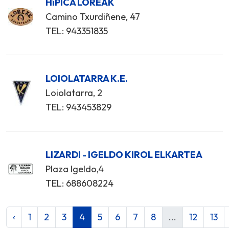
HíPICA LOREAK
Camino Txurdiñene, 47
TEL: 943351835
LOIOLATARRA K.E.
Loiolatarra, 2
TEL: 943453829
LIZARDI - IGELDO KIROL ELKARTEA
Plaza Igeldo,4
TEL: 688608224
‹
1
2
3
4
5
6
7
8
...
12
13