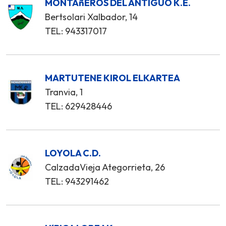
MONTAñEROS DEL ANTIGUO K.E.
Bertsolari Xalbador, 14
TEL: 943317017
MARTUTENE KIROL ELKARTEA
Tranvia, 1
TEL: 629428446
LOYOLA C.D.
CalzadaVieja Ategorrieta, 26
TEL: 943291462