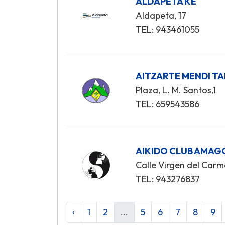
ALDAPETA KE
Aldapeta, 17
TEL: 943461055
AITZARTE MENDI T
Plaza, L. M. Santos,1
TEL: 659543586
AIKIDO CLUB AMAG
Calle Virgen del Carm
TEL: 943276837
‹
1
2
...
5
6
7
8
9