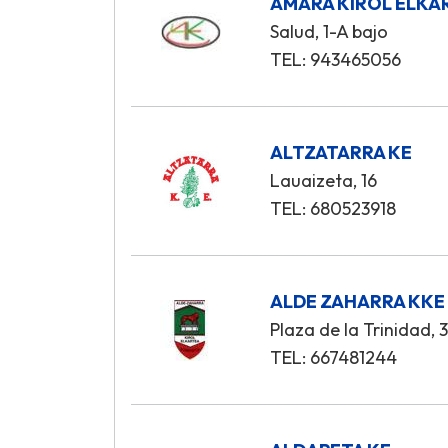
AMARA KIROL ELKA
Salud, 1-A bajo
TEL: 943465056
ALTZATARRA KE
Lauaizeta, 16
TEL: 680523918
ALDE ZAHARRA KKE
Plaza de la Trinidad, 
TEL: 667481244