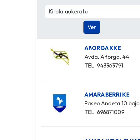
AñORGA KKE
Avda. Añorga, 44
TEL: 943363791
AMARA BERRI KE
Paseo Anoeta 10 bajo
TEL: 696871009