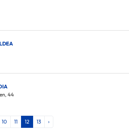
ALDEA
OIA
en, 44
10
11
12
13
›