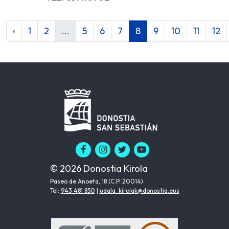
‹
1
2
...
5
6
7
8
9
10
11
12
© 2026 Donostia Kirola
Paseo de Anoeta, 18 (C.P. 20014)
Tel:
943 481 850
|
udala_kirolak@donostia.eus