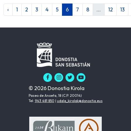
‹
1
2
3
4
5
6
7
8
...
12
13
© 2026 Donostia Kirola
Paseo de Anoeta, 18 (C.P. 20014)
Tel:
943 481 850
|
udala_kirolak@donostia.eus