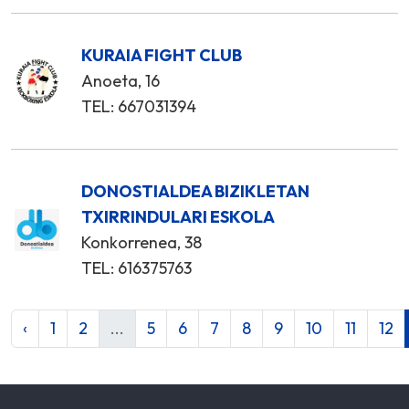
KURAIA FIGHT CLUB
Anoeta, 16
TEL: 667031394
DONOSTIALDEA BIZIKLETAN
TXIRRINDULARI ESKOLA
Konkorrenea, 38
TEL: 616375763
‹
1
2
...
5
6
7
8
9
10
11
12