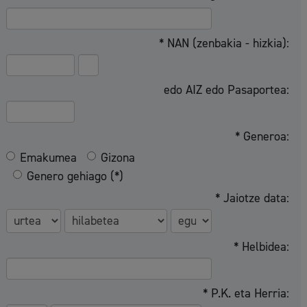
* NAN (zenbakia - hizkia):
edo AIZ edo Pasaportea:
* Generoa:
Emakumea
Gizona
Genero gehiago (*)
* Jaiotze data:
* Helbidea:
* P.K. eta Herria: