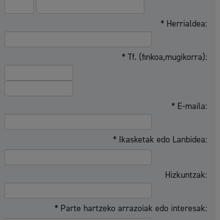
* Herrialdea:
* Tf. (finkoa,mugikorra):
* E-maila:
* Ikasketak edo Lanbidea:
Hizkuntzak:
* Parte hartzeko arrazoiak edo interesak: