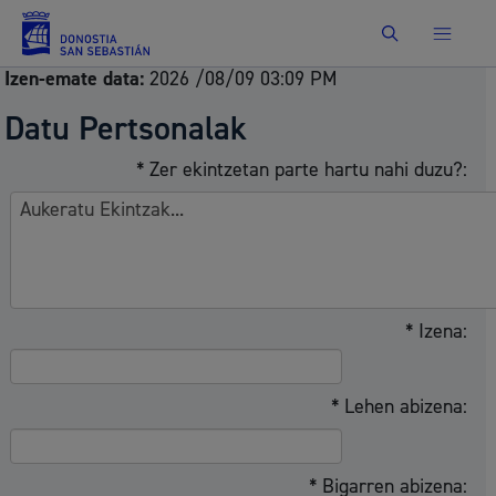
Bilatu
Izen-emate data:
2026 /08/09 03:09 PM
Datu Pertsonalak
* Zer ekintzetan parte hartu nahi duzu?:
* Izena:
* Lehen abizena:
* Bigarren abizena: