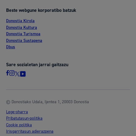
Beste webgune korporatibo batzuk
Donostia Kirola
Donostia Kultura
Donostia Turismoa
Donostia Sustapena
Dbus
Sare sozialetan jarrai gaitzazu
© Donostiako Udala, Ijentea 1, 20003 Donostia
Lege-oharra
Pribatutasun-politika
Cookie politika
Irisgarritasun adierazpena