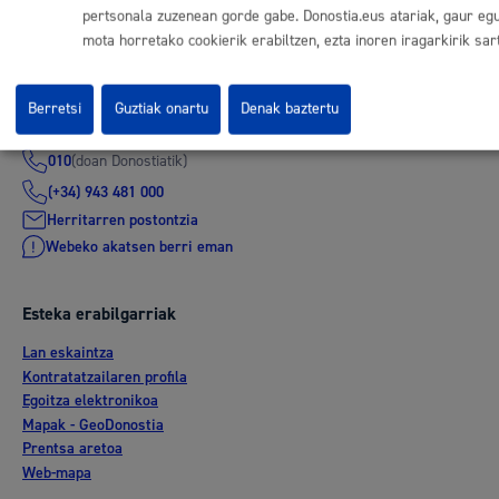
Datuen babesa
pertsonala zuzenean gorde gabe. Donostia.eus atariak, gaur egu
mota horretako cookierik erabiltzen, ezta inoren iragarkirik sar
Berretsi
Guztiak onartu
Denak baztertu
Komunika zaitez Donostiako Udalarekin
(doan Donostiatik)
010
(+34) 943 481 000
Herritarren postontzia
Webeko akatsen berri eman
Esteka erabilgarriak
Lan eskaintza
Kontratatzailaren profila
Egoitza elektronikoa
Mapak - GeoDonostia
Prentsa aretoa
Web-mapa